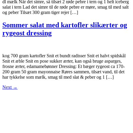
dl mælk Når det simre, så tilsæt 2 røde pebre i tern og 1 helt iceberg
salat i tern Lad det simre til de røde pebre er møre, smag til med salt
og peber Tilsæt 300 gram tiger rejer […]
Sommer salat med kartofler slikærter og
rygeost dressing
kog 700 gram kartofler Snit et bundt radisser Snit et halvt spidskål
Snit et æble Snit en pose sukker ærter, kan også bruge asparges,
frosne ærter, edamamebønner Dressing: Et bæger rygeost ca 170-
200 gram 50 gram mayonnaise Røres sammen, tilsæt vand, til det
har tykkelse som mælk, smag til med slat & peber og 1 […]
Next
→