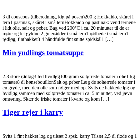
3 dl couscous (tilberedning, kig på posen)200 g Hokkaido, skåret i
tern1 pastinak, skåret i små ternHokkaido og pastinak: vend ternene
i lidt olie, salt og peber. Bag ved 200°C i ca. 20 minutter til de er
møre og let gyldne.2 gulerødder i små tern1 rødbede i små tern1
rødløg, finthakket3-4 håndfulde fint snitte spidskål1 […]
Min yndlings tomatsuppe
2-3 store rødløg3 fed hvidløg100 gram soltørrede tomater i olie1 kg
tomater8 dl hønsebouillonSalt og peber Læg de soltørrede tomater i
en gryde, med den olie som følger med op. Svits de hakkede løg og
hvidløg sammen med soltørrede tomater i ca. 5 minutter, ved jævn
omrøring. Skær de friske tomater i kvarte og kom […]
Tiger rejer i karry
Svits 1 fint hakket løg og tilsæt 2 spsk. karry Tilsæt 2,5 dl fløde og 1