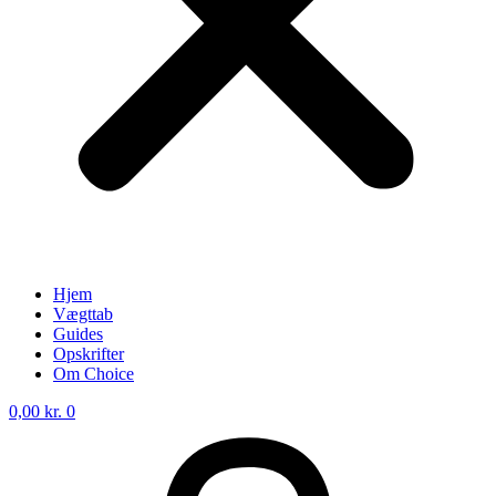
Hjem
Vægttab
Guides
Opskrifter
Om Choice
0,00
kr.
0