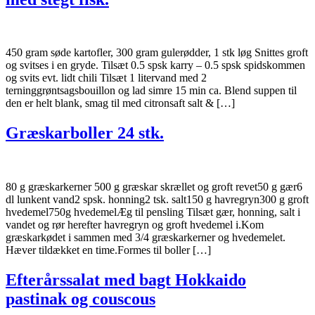
450 gram søde kartofler, 300 gram gulerødder, 1 stk løg Snittes groft
og svitses i en gryde. Tilsæt 0.5 spsk karry – 0.5 spsk spidskommen
og svits evt. lidt chili Tilsæt 1 litervand med 2
terninggrøntsagsbouillon og lad simre 15 min ca. Blend suppen til
den er helt blank, smag til med citronsaft salt & […]
Græskarboller 24 stk.
80 g græskarkerner 500 g græskar skrællet og groft revet50 g gær6
dl lunkent vand2 spsk. honning2 tsk. salt150 g havregryn300 g groft
hvedemel750g hvedemelÆg til pensling Tilsæt gær, honning, salt i
vandet og rør herefter havregryn og groft hvedemel i.Kom
græskarkødet i sammen med 3/4 græskarkerner og hvedemelet.
Hæver tildækket en time.Formes til boller […]
Efterårssalat med bagt Hokkaido
pastinak og couscous