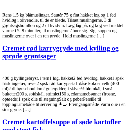
Rens 1,5 kg blåmuslinger. Sautér 75 g fint hakket løg og 1 fed
hvidløg i olivenolie, til de er bløde. Tilsæt muslingerne, 3 dl
grøntsagsbouillon og 2 dl hvidvin. Læg låg på, og kog ved middel
varme i 5–8 minutter, til muslingerne åbner sig. Sigt suppen og
muslingerne over i en ren gryde. Hold muslingerne […]
Cremet rød karrygryde med kylling og
sprøde grøntsager
400 g kyllingebryst, i tern1 løg, hakket2 fed hvidløg, hakket1 spsk
frisk ingefær, revet2 spsk rød karrypasta1 dåse kokosmælk (400
ml)2 dl hønsebouillon2 gulerødder, i skiver½ blomkål, i små
buketter200 g spidskål, strimlet150 g edamamebønner (frosne,
optøede)1 spsk olie til stegningSalt og peberPersille til
toppingLimebåde til servering 👩‍🍳 Fremgangsmåde Varm olie i en
stor gryde. […]
Cremet kartoffelsuppe af søde kartofler
med stegt fisk.