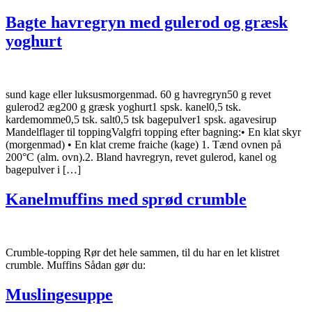
Bagte havregryn med gulerod og græsk
yoghurt
sund kage eller luksusmorgenmad. 60 g havregryn50 g revet
gulerod2 æg200 g græsk yoghurt1 spsk. kanel0,5 tsk.
kardemomme0,5 tsk. salt0,5 tsk bagepulver1 spsk. agavesirup
Mandelflager til toppingValgfri topping efter bagning:• En klat skyr
(morgenmad) • En klat creme fraiche (kage) 1. Tænd ovnen på
200°C (alm. ovn).2. Bland havregryn, revet gulerod, kanel og
bagepulver i […]
Kanelmuffins med sprød crumble
Crumble‑topping Rør det hele sammen, til du har en let klistret
crumble. Muffins Sådan gør du:
Muslingesuppe