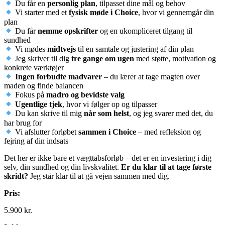
Du får en
personlig plan
, tilpasset dine mål og behov
Vi starter med et
fysisk møde i Choice
, hvor vi gennemgår din
plan
Du får
nemme opskrifter
og en ukompliceret tilgang til
sundhed
Vi mødes
midtvejs
til en samtale og justering af din plan
Jeg skriver til dig
tre gange om ugen
med støtte, motivation og
konkrete værktøjer
Ingen forbudte madvarer
– du lærer at tage magten over
maden og finde balancen
Fokus på
madro og bevidste valg
Ugentlige tjek
, hvor vi følger op og tilpasser
Du kan skrive til mig
når som helst
, og jeg svarer med det, du
har brug for
Vi afslutter forløbet
sammen i Choice
– med refleksion og
fejring af din indsats
Det her er ikke bare et vægttabsforløb – det er en investering i dig
selv, din sundhed og din livskvalitet.
Er du klar til at tage første
skridt?
Jeg står klar til at gå vejen sammen med dig.
Pris:
5.900 kr.