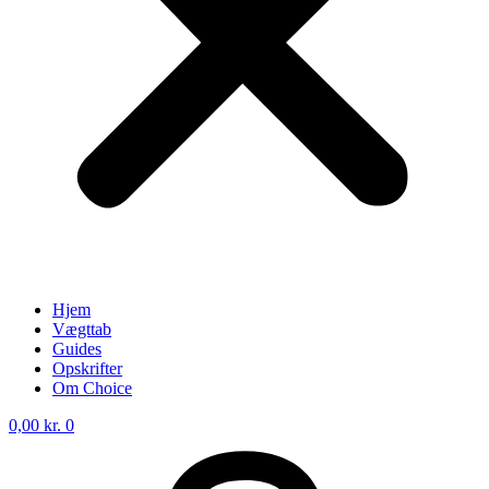
Hjem
Vægttab
Guides
Opskrifter
Om Choice
0,00
kr.
0