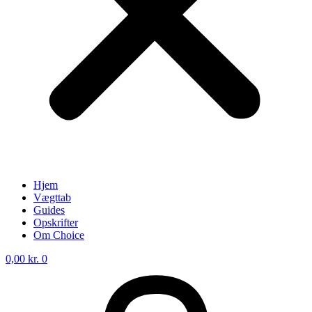
Hjem
Vægttab
Guides
Opskrifter
Om Choice
0,00
kr.
0