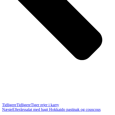
Tidligere
Tidligere
Tiger rejer i karry
Næste
Efterårssalat med bagt Hokkaido pastinak og couscous