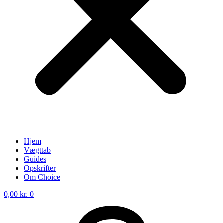
Hjem
Vægttab
Guides
Opskrifter
Om Choice
0,00
kr.
0