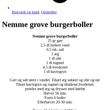
Bagværk og brød
,
Opskrifter
Nemme grove burgerboller
Nemme grove burgerboller
25 gr gær
2,5 dl lunken vand
0,5 tsk. salt
1 æg
1 dl olie
2 dl rugmel
4,5 dl hvedemel
1 dl havregryn
Gær og salt røres i vandet. Tilsæt æg sukker og olie og rør.
Tilsæt havregryn og rugmel og tilsidesat hvedemel.
pensles med æg og drysses med hørfrø
Hæver 50 min.
Form 6 boller
Efterhæver 20-30 min.