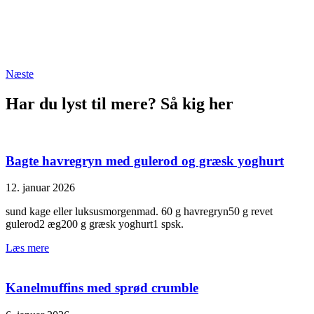
Næste
Har du lyst til mere? Så kig her
Bagte havregryn med gulerod og græsk yoghurt
12. januar 2026
sund kage eller luksusmorgenmad. 60 g havregryn50 g revet
gulerod2 æg200 g græsk yoghurt1 spsk.
Læs mere
Kanelmuffins med sprød crumble