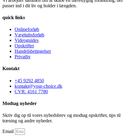
Vi arbejder sammen om at skabe en bæredygtig forandring, der
passer ind i dit liv og holder i længden.
quick links
Onlineforløb
Vægttabsforløb
Videoguides
Opskrifter
Handelsbetingelser
Privatliv
Kontakt
+45 9292 4850
kontakt@your-choice.dk
CVR: 4161 7780
Modtag nyheder
Skriv dig op til vores nyhedsbrev og modtag opskrifter, tips til
træning og andre nyheder.
Email