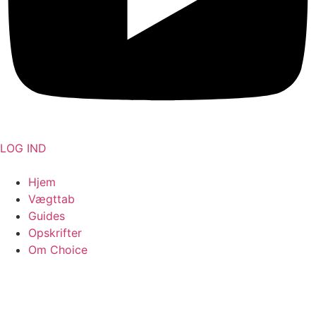
LOG IND
Hjem
Vægttab
Guides
Opskrifter
Om Choice