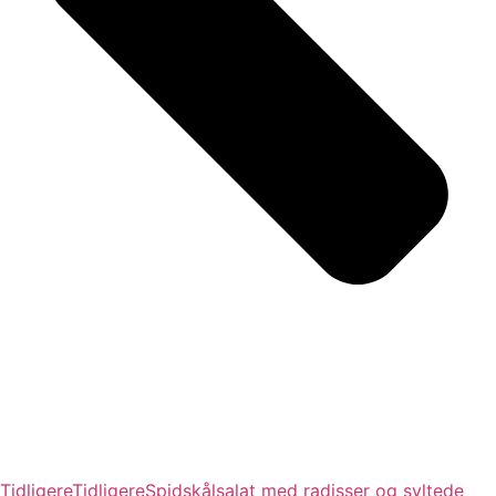
Tidligere
Tidligere
Spidskålsalat med radisser og syltede