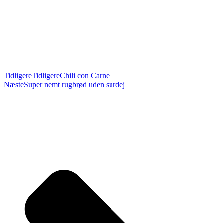
Tidligere
Tidligere
Chili con Carne
Næste
Super nemt rugbrød uden surdej