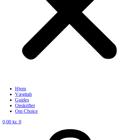
Hjem
Vægttab
Guides
Opskrifter
Om Choice
0,00
kr.
0