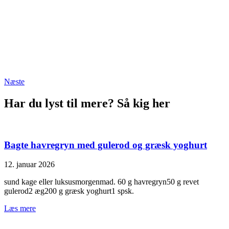
Næste
Har du lyst til mere? Så kig her
Bagte havregryn med gulerod og græsk yoghurt
12. januar 2026
sund kage eller luksusmorgenmad. 60 g havregryn50 g revet
gulerod2 æg200 g græsk yoghurt1 spsk.
Læs mere