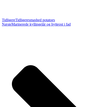
Tidligere
Tidligere
smashed potatoes
Næste
Marinerede kyllingelår og hytteost i fad