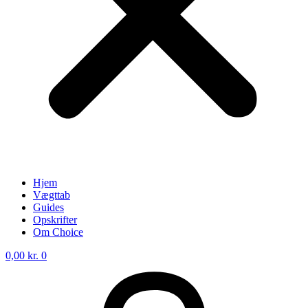
Hjem
Vægttab
Guides
Opskrifter
Om Choice
0,00
kr.
0