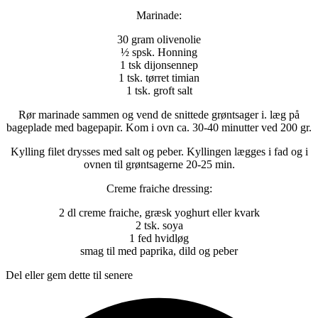
Marinade:
30 gram olivenolie
½ spsk. Honning
1 tsk dijonsennep
1 tsk. tørret timian
1 tsk. groft salt
Rør marinade sammen og vend de snittede grøntsager i. læg på
bageplade med bagepapir. Kom i ovn ca. 30-40 minutter ved 200 gr.
Kylling filet drysses med salt og peber. Kyllingen lægges i fad og i
ovnen til grøntsagerne 20-25 min.
Creme fraiche dressing:
2 dl creme fraiche, græsk yoghurt eller kvark
2 tsk. soya
1 fed hvidløg
smag til med paprika, dild og peber
Del eller gem dette til senere